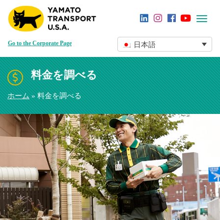
Toggl
navig
Go to the Corporate Page
日本語
料金を調べる
ホーム
» 料金を調べる