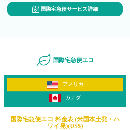
国際宅急便
サービス
詳細
国際宅急便エコ
アメリカ
カナダ
国際宅急便エコ 料金表 (米国本土発・ハ
ワイ発)(US$)