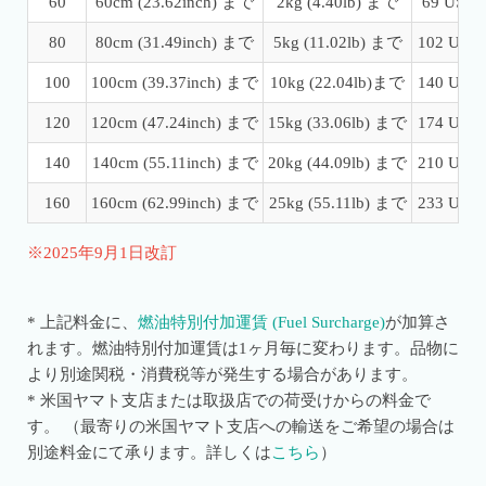
60
60cm (23.62inch) まで
2kg (4.40lb) まで
69 USD
80
80cm (31.49inch) まで
5kg (11.02lb) まで
102 USD
100
100cm (39.37inch) まで
10kg (22.04lb)まで
140 USD
120
120cm (47.24inch) まで
15kg (33.06lb) まで
174 USD
140
140cm (55.11inch) まで
20kg (44.09lb) まで
210 USD
160
160cm (62.99inch) まで
25kg (55.11lb) まで
233 USD
※2025年9月1日改訂
* 上記料金に、
燃油特別付加運賃 (Fuel Surcharge)
が加算さ
れます。燃油特別付加運賃は1ヶ月毎に変わります。
品物に
より別途関税・消費税等が発生する場合があります。
* 米国ヤマト支店または取扱店での荷受けからの料金で
す。 （最寄りの米国ヤマト支店への輸送をご希望の場合は
別途料金にて承ります。詳しくは
こちら
）