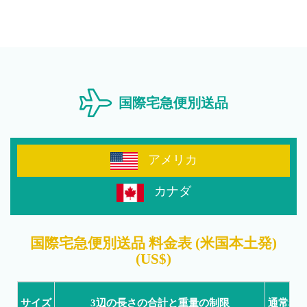
国際宅急便別送品
アメリカ
カナダ
国際宅急便別送品 料金表 (米国本土発)
(US$)
サイズ
3辺の長さの合計と重量の制限
通常料