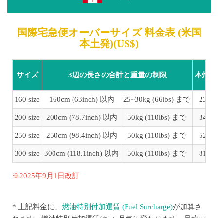
国際宅急便オーバーサイズ 料金表 (米国
本土発)(US$)
サイズ
3辺の長さの合計と重量の制限
本州・
160 size
160cm (63inch) 以内
25~30kg (66lbs) まで
236 
200 size
200cm (78.7inch) 以内
50kg (110lbs) まで
347 
250 size
250cm (98.4inch) 以内
50kg (110lbs) まで
527 
300 size
300cm (118.1inch) 以内
50kg (110lbs) まで
814 
※2025年9月1日改訂
* 上記料金に、
燃油特別付加運賃 (Fuel Surcharge)
が加算さ