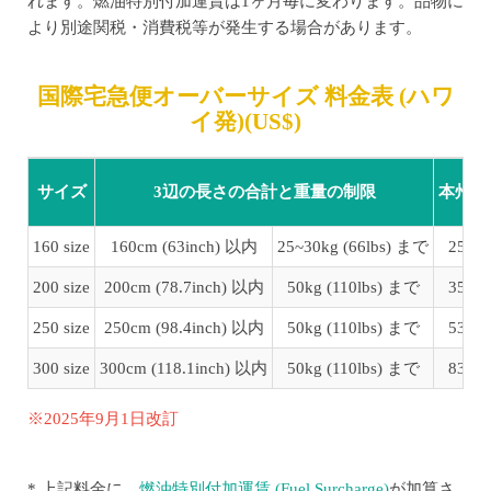
れます。燃油特別付加運賃は1ヶ月毎に変わります。
品物に
より別途関税・消費税等が発生する場合があります。
国際宅急便オーバーサイズ 料金表 (ハワ
イ発)(US$)
サイズ
3辺の長さの合計と重量の制限
本州・
160 size
160cm (63inch) 以内
25~30kg (66lbs) まで
259 
200 size
200cm (78.7inch) 以内
50kg (110lbs) まで
359 
250 size
250cm (98.4inch) 以内
50kg (110lbs) まで
538 
300 size
300cm (118.1inch) 以内
50kg (110lbs) まで
837 
※2025年9月1日改訂
* 上記料金に、
燃油特別付加運賃 (Fuel Surcharge)
が加算さ