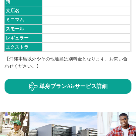
州
支店名
ミニマム
スモール
レギュラー
エクストラ
【沖縄本島以外やその他離島は別料金となります。お問い合
わせください。】
単身プランAir
サービス詳細