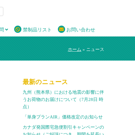
問
禁制品リスト
お問い合わせ
ホーム
» ニュース
最新のニュース
九州（熊本県）における地震の影響に伴
うお荷物のお届けについて（7月28日 時
点）
金
「単身プランAIR」価格改定のお知らせ
ッ
カナダ発国際宅急便割引キャンペーンの
お知らせ（ご好評につき、期間を延長い