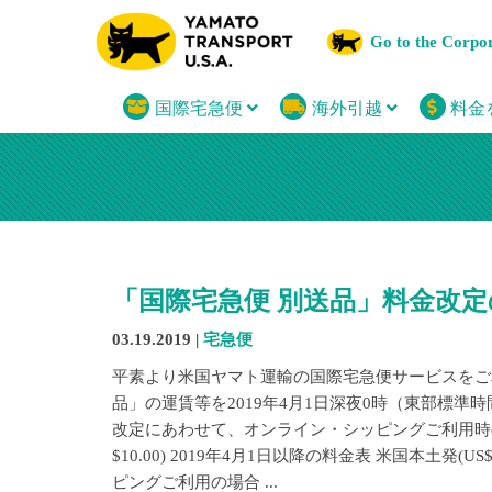
Go to the Corpo
国際宅急便
海外引越
料金
「国際宅急便 別送品」料金改
03.19.2019 |
宅急便
平素より米国ヤマト運輸の国際宅急便サービスをご
品」の運賃等を2019年4月1日深夜0時（東部標
改定にあわせて、オンライン・シッピングご利用時の
$10.00) 2019年4月1日以降の料金表 米国本土発
ピングご利用の場合 ...