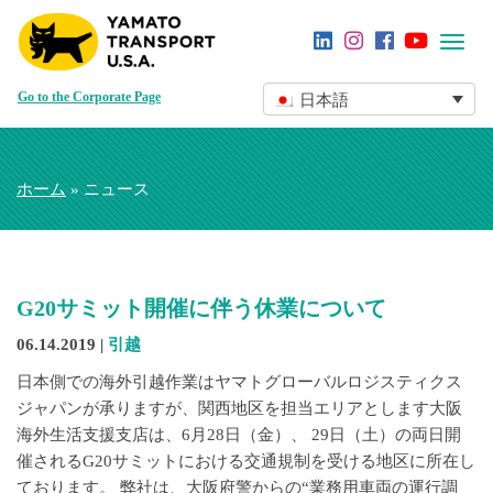
Toggl
navig
Go to the Corporate Page
日本語
ホーム
» ニュース
G20サミット開催に伴う休業について
06.14.2019 |
引越
日本側での海外引越作業はヤマトグローバルロジスティクス
ジャパンが承りますが、関西地区を担当エリアとします大阪
海外生活支援支店は、6月28日（金）、 29日（土）の両日開
催されるG20サミットにおける交通規制を受ける地区に所在し
ております。 弊社は、大阪府警からの“業務用車両の運行調