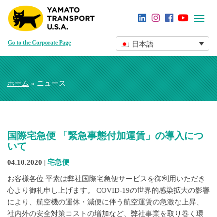
Toggl
navig
Go to the Corporate Page
日本語
ホーム
» ニュース
国際宅急便 「緊急事態付加運賃」の導入につ
いて
04.10.2020 |
宅急便
お客様各位 平素は弊社国際宅急便サービスを御利用いただき
心より御礼申し上げます。 COVID-19の世界的感染拡大の影響
により、航空機の運休・減便に伴う航空運賃の急激な上昇、
社内外の安全対策コストの増加など、弊社事業を取り巻く環