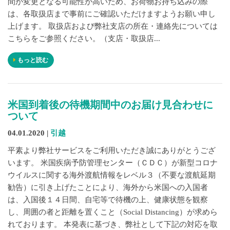
間が変更となる可能性が高いため、お荷物お持ち込みの際
は、各取扱店まで事前にご確認いただけますようお願い申し
上げます。 取扱店および弊社支店の所在・連絡先については
こちらをご参照ください。（支店・取扱店...
もっと読む
米国到着後の待機期間中のお届け見合わせに
ついて
04.01.2020 |
引越
平素より弊社サービスをご利用いただき誠にありがとうござ
います。 米国疾病予防管理センター（ＣＤＣ）が新型コロナ
ウイルスに関する海外渡航情報をレベル３（不要な渡航延期
勧告）に引き上げたことにより、海外から米国への入国者
は、入国後１４日間、自宅等で待機の上、健康状態を観察
し、周囲の者と距離を置くこと（Social Distancing）が求めら
れております。 本発表に基づき、弊社として下記の対応を取