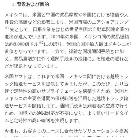
背景および目的
メキシコは、米国と中国の貿易摩擦や米国における物価や人
件費の高騰などの影響により、米国市場のニアショアリング
※
1
先として、日系企業をはじめ世界各国の自動車関連企業の
進出が進んでいます。2023年の米国―メキシコ間の貿易総額
※
2
は約8,000億ドル
にのぼり、米国の国別輸入額はメキシコが
首位となっています。一方で、複雑な国境通関手続きに加
え、貿易量増加に伴う通関手続きの混雑による輸送の遅れな
どが課題となっています。
米国ヤマトは、これまで米国―メキシコ間における越境トラ
ック輸送サービスを提供してきましたが、このたび、より迅
速で定時性の高いサプライチェーンを構築するため、米国と
メキシコの主要空港間の保税転送を活用した越境トラック輸
送サービスを開始します。通関手続きは到着地の空港で行う
ため、国境での通関対応が不要になり、より短いリードタイ
ムと定時性の高い輸送を実現します。
今後も、お客さまのニーズに合わせたソリューションを提案