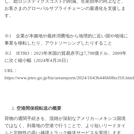
し、総ロジスティクスコストの削減、生産効率の向上など、
お客さまのグローバルサプライチェーンの最適化を支援しま
す。
※1 企業が本拠地や最終消費地から地理的に近い国や地域に
事業を移転したり、アウトソーシングしたりすること
※2 JETRO：2023年米国の貿易赤字は7,798億ドル、2009年
に次ぐ縮小幅（2024年4月26日）
URL：
https://www.jetro.go.jp/biz/areareports/2024/1643b446b08ecf10.html
空港間保税転送の概要
荷物の通関手続きを、混雑が深刻なアメリカ―メキシコ国境
ではなく、到着地の空港で行うことで、より短いリードタイ
ムと定時性の高い越境トラック輸送サービスを実現します。