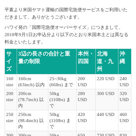
平素より米国ヤマト運輸の国際宅急便サービスをご利用いた
だきまして、ありがとうございます。
ハワイ発の「国際宅急便オーバーサイズ」につきまして、
2018年9月1日お申込分より以下のとおり米国本土とは異なる
料金といたします。
サ
3辺の長さの合計と重
本州・
北海
沖
イ
量の制限
四国
道・九
縄
ズ
州
160
160cm
25~30kg
200
220 USD
240
size
(63inch) 以内
(66lbs) まで
USD
USD
200
200cm
50kg
280
300 USD
320
size
(78.7inch) 以
(110lbs) ま
USD
USD
内
で
250
250cm
50kg
420
440 USD
460
size
(98.4inch) 以
(110lbs) ま
USD
USD
内
で
300
300cm
50kg
650
730 USD
820