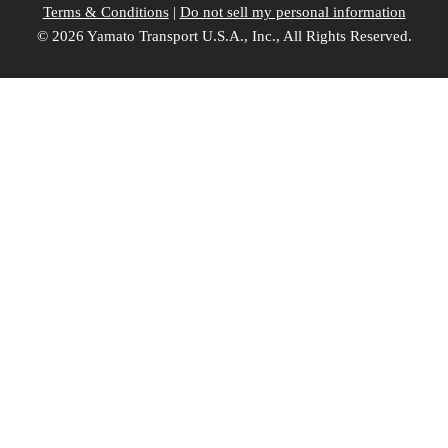
Terms & Conditions
|
Do not sell my personal information
©
2026 Yamato Transport U.S.A., Inc., All Rights Reserved.