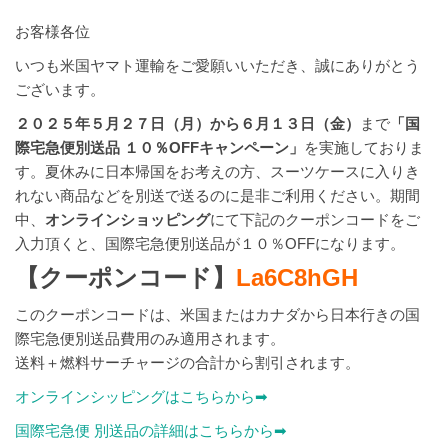
お客様各位
いつも米国ヤマト運輸をご愛願いいただき、誠にありがとう
ございます。
２０２５年５月２７日（月）から６月１３日（金）
まで
「国
際宅急便別送品 １０％OFFキャンペーン」
を実施しておりま
す。夏休みに日本帰国をお考えの方、スーツケースに入りき
れない商品などを別送で送るのに是非ご利用ください。期間
中、
オンラインショッピング
にて下記のクーポンコードをご
入力頂くと、国際宅急便別送品が１０％OFFになります。
【クーポンコード】
La6C8hGH
このクーポンコードは、米国またはカナダから日本行きの国
際宅急便別送品費用のみ適用されます。
送料＋燃料サーチャージの合計から割引されます。
オンラインシッピングはこちらから➡
国際宅急便 別送品の詳細はこちらから➡