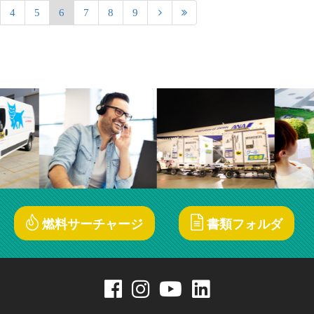
4
5
6
7
8
9
燃料サーチャージ
書類フォルダ